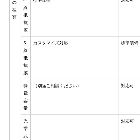
4
標準仕様
対応可
の
線
種
抵
類
抗
膜
5
カスタマイズ対応
標準装備
線
抵
抗
膜
静
（別途ご相談ください）
対応可
電
容
量
光
対応可
学
式