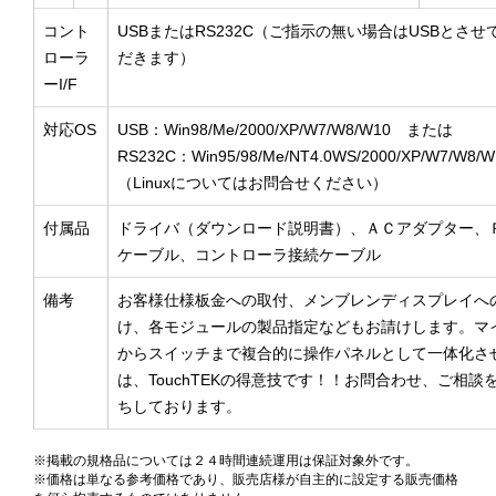
コント
USBまたはRS232C（ご指示の無い場合はUSBとさせ
ローラ
だきます）
ーI/F
対応OS
USB：Win98/Me/2000/XP/W7/W8/W10 または
RS232C：Win95/98/Me/NT4.0WS/2000/XP/W7/W8
（Linuxについてはお問合せください）
付属品
ドライバ（ダウンロード説明書）、ＡＣアダプター、
ケーブル、コントローラ接続ケーブル
備考
お客様仕様板金への取付、メンブレンディスプレイへ
け、各モジュールの製品指定などもお請けします。マ
からスイッチまで複合的に操作パネルとして一体化さ
は、TouchTEKの得意技です！！お問合わせ、ご相談
ちしております。
※掲載の規格品については２４時間連続運用は保証対象外です。
※価格は単なる参考価格であり、販売店様が自主的に設定する販売価格