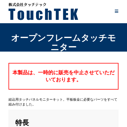
Skip
to
content
オープンフレームタッチモ
ニター
本製品は、一時的に販売を中止させていただ
いております。
組込用タッチパネルモニターキット。平板板金に必要なパーツをすべて
組み付けました。
特長