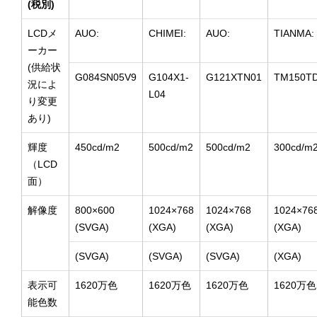
(税別)
LCDメ
AUO:
CHIMEI:
AUO:
TIANMA:
ーカー
(供給状
G084SN05V9
G104X1-
G121XTN01
TM150T
況によ
L04
り変更
あり)
輝度
450cd/m2
500cd/m2
500cd/m2
300cd/m
（LCD
面）
解像度
800×600
1024×768
1024×768
1024×76
(SVGA)
(XGA)
(XGA)
(XGA)
(SVGA)
(SVGA)
(SVGA)
(XGA)
表示可
1620万色
1620万色
1620万色
1620万色
能色数