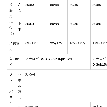
視
左
80/80
88/88
80/80
80/80
野
右
角
(単
上
80/60
88/88
80/80
80/80
位
下
度)
消費電
8W(12V)
3W(12V)
10W(12V)
12W(12V
力
入力信
アナログ RGB D-Sub15pin,DVI
アナログ 
号
D-Sub15p
タ
パ
対応可
ッ
ネ
チ
ル
パ
無
ネ
し
ル