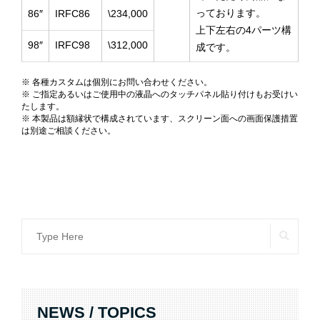
っております。
86″
IRFC86
\234,000
上下左右の4パーツ構
98″
IRFC98
\312,000
成です。
※ 各種カスタムは個別にお問い合わせください。
※ ご指定あるいはご使用中の液晶へのタッチパネル貼り付けもお受けい
たします。
※ 本製品は額縁状で構成されています、スクリーン面への画面保護措置
は別途ご相談ください。
SEAR
Search
for:
NEWS / TOPICS