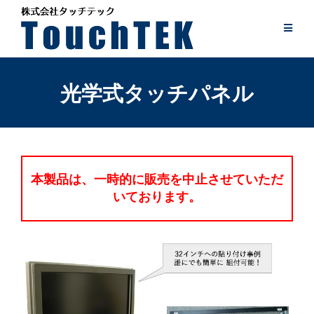
Skip
to
content
光学式タッチパネル
本製品は、一時的に販売を中止させていただ
いております。