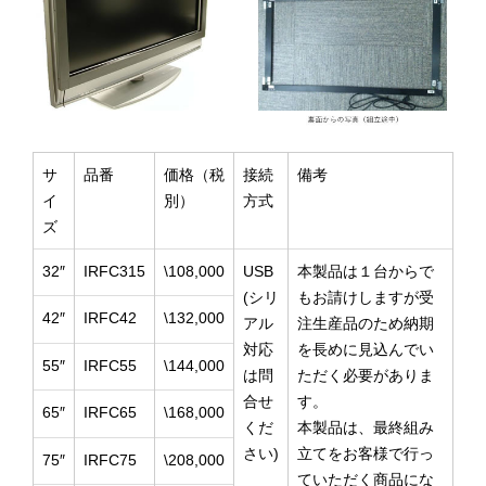
サ
品番
価格（税
接続
備考
イ
別）
方式
ズ
32″
IRFC315
\108,000
USB
本製品は１台からで
(シリ
もお請けしますが受
42″
IRFC42
\132,000
アル
注生産品のため納期
対応
を長めに見込んでい
55″
IRFC55
\144,000
は問
ただく必要がありま
合せ
す。
65″
IRFC65
\168,000
くだ
本製品は、最終組み
さい)
立てをお客様で行っ
75″
IRFC75
\208,000
ていただく商品にな