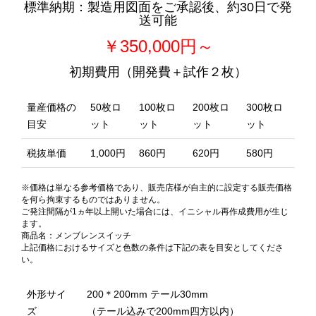
標準納期：製造用図面をご承認後、約30日で発
送可能
￥350,000円～
初期費用（開発費＋試作２枚）
量産価格の
50枚ロ
100枚ロ
200枚ロ
300枚ロ
目安
ット
ット
ット
ット
税抜単価
1,000円
860円
620円
580円
※価格は単なる参考価格であり、販売店様が自主的に設定する販売価格
を何ら拘束するものではありません。
ご発注間隔が1ヵ年以上開いた場合には、イニシャル再作成費用が生じ
ます。
商品名：メンブレンスイッチ
上記価格におけるサイズと色数の条件は下記の表を目安としてくださ
い。
外形サイ
200＊200mm テール30mm
ズ
（テール込みで200mm四方以内）