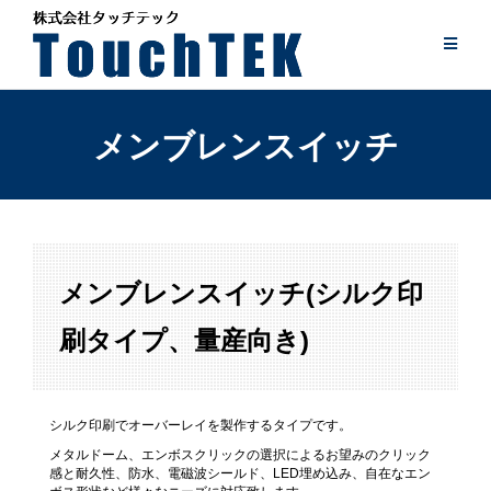
Skip
to
content
メンブレンスイッチ
メンブレンスイッチ(シルク印
刷タイプ、量産向き)
シルク印刷でオーバーレイを製作するタイプです。
メタルドーム、エンボスクリックの選択によるお望みのクリック
感と耐久性、防水、電磁波シールド、LED埋め込み、自在なエン