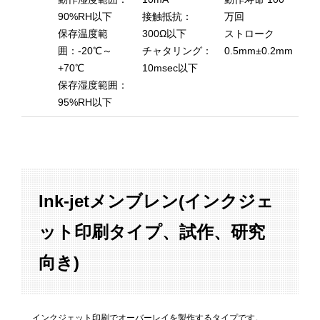
90%RH以下
接触抵抗：
万回
保存温度範
300Ω以下
ストローク
囲：-20℃～
チャタリング：
0.5mm±0.2mm
+70℃
10msec以下
保存湿度範囲：
95%RH以下
Ink-jetメンブレン(インクジェ
ット印刷タイプ、試作、研究
向き)
インクジェット印刷でオーバーレイを製作するタイプです。