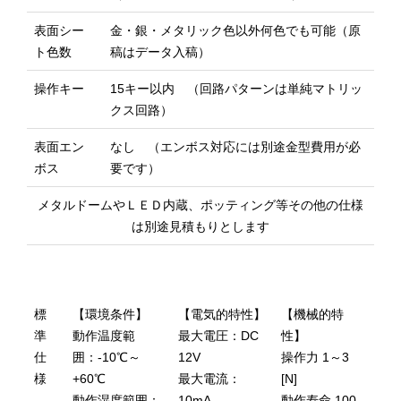
表面シー
金・銀・メタリック色以外何色でも可能（原
ト色数
稿はデータ入稿）
操作キー
15キー以内 （回路パターンは単純マトリッ
クス回路）
表面エン
なし （エンボス対応には別途金型費用が必
ボス
要です）
メタルドームやＬＥＤ内蔵、ポッティング等その他の仕様
は別途見積もりとします
標
【環境条件】
【電気的特性】
【機械的特
準
動作温度範
最大電圧：DC
性】
仕
囲：-10℃～
12V
操作力 1～3
様
+60℃
最大電流：
[N]
動作湿度範囲：
10mA
動作寿命 100